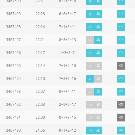
3467500
22:31
8+2+8=18
大
双
中
3467499
22:28
6+6+5=17
大
单
中
3467498
22:24
7+1+3=11
小
单
中
3467497
22:21
8+3+2=13
大
单
中
3467496
22:17
1+3+3=7
小
单
中
3467495
22:14
7+1+2=10
大
单
错
3467494
22:10
7+2+7=16
大
单
中
3467493
22:07
0+7+4=11
大
单
中
3467492
22:03
2+9+6=17
小
双
错
3467491
22:00
0+7+8=15
小
双
错
3467490
21:56
9+1+2=12
小
双
中