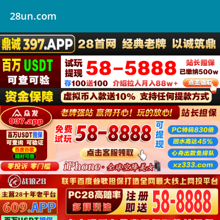
28un.com