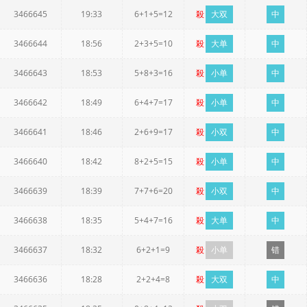
3466645
19:33
6+1+5=12
殺
大双
中
3466644
18:56
2+3+5=10
殺
大单
中
3466643
18:53
5+8+3=16
殺
小单
中
3466642
18:49
6+4+7=17
殺
小单
中
3466641
18:46
2+6+9=17
殺
小双
中
3466640
18:42
8+2+5=15
殺
小单
中
3466639
18:39
7+7+6=20
殺
小双
中
3466638
18:35
5+4+7=16
殺
大单
中
3466637
18:32
6+2+1=9
殺
小单
错
3466636
18:28
2+2+4=8
殺
大双
中