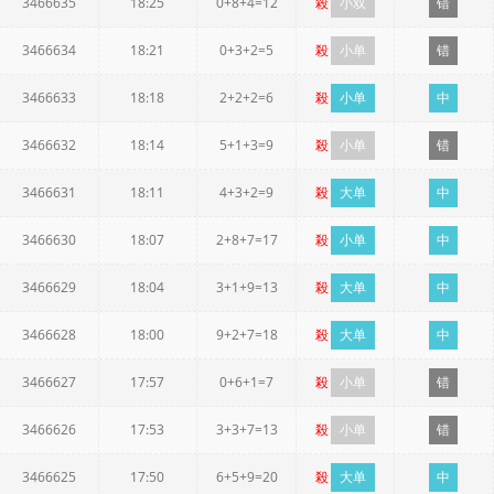
3466635
18:25
0+8+4=12
殺
小双
错
3466634
18:21
0+3+2=5
殺
小单
错
3466633
18:18
2+2+2=6
殺
小单
中
3466632
18:14
5+1+3=9
殺
小单
错
3466631
18:11
4+3+2=9
殺
大单
中
3466630
18:07
2+8+7=17
殺
小单
中
3466629
18:04
3+1+9=13
殺
大单
中
3466628
18:00
9+2+7=18
殺
大单
中
3466627
17:57
0+6+1=7
殺
小单
错
3466626
17:53
3+3+7=13
殺
小单
错
3466625
17:50
6+5+9=20
殺
大单
中