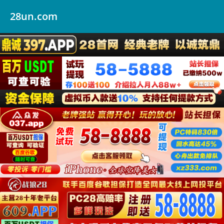
28un.com